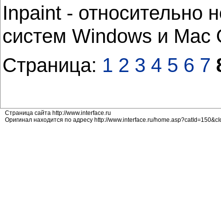
Inpaint - относительн
систем Windows и Mac
Страница:
1
2
3
4
5
6
7
Страница сайта http://www.interface.ru
Оригинал находится по адресу http://www.interface.ru/home.asp?catId=150&