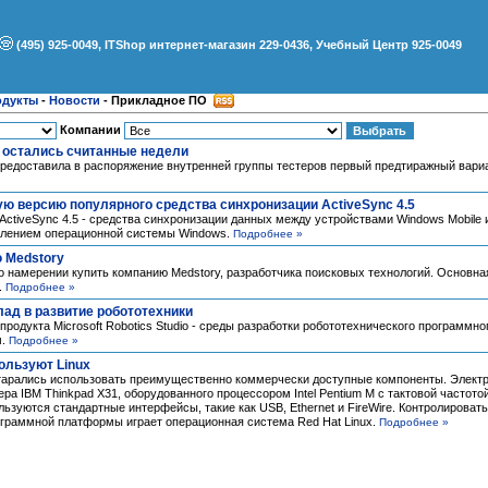
(495) 925-0049, ITShop интернет-магазин 229-0436, Учебный Центр 925-0049
одукты
-
Новости
-
Прикладное ПО
Компании
S3 остались считанные недели
предоставила в распоряжение внутренней группы тестеров первый предтиражный вари
ую версию популярного средства синхронизации ActiveSync 4.5
 ActiveSync 4.5 - средства синхронизации данных между устройствами Windows Mobile
влением операционной системы Windows.
Подробнее »
ю Medstory
 о намерении купить компанию Medstory, разработчика поисковых технологий. Основн
.
Подробнее »
клад в развитие робототехники
продукта Microsoft Robotics Studio - среды разработки робототехнического программн
м.
Подробнее »
ользуют Linux
старались использовать преимущественно коммерчески доступные компоненты. Электр
ра IBM Thinkpad X31, оборудованного процессором Intel Pentium M с тактовой частотой
зуются стандартные интерфейсы, такие как USB, Ethernet и FireWire. Контролироват
ограммной платформы играет операционная система Red Hat Linux.
Подробнее »