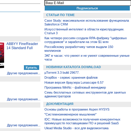
СТАТЬИ ПО ТЕМЕ
Case Study: максимальное использование функционала
Salesforce CRM
Искусственный интеллект в области юриспруденции.
Статья 3
Как четверо россиян создали RPA-фабрику "цифровых
сотрудников" и заработали на этом $1 млн
ABBYY FineReader
Российскому разработчику чипов выдали 150
14 Standard Full
миллионов
ЭКГ в часах: что умеют и не умеют современные умные
часы
НОВИНКИ КАТАЛОГА DOWNLOAD
µTorrent 3.3 build 29677.
Другие предложения...
DropBox - сервис хранения файлов
Новая версия браузера Lunascape 6.57
Программа WinNc - файловый менеджер
Семь бесплатных сетевых инструментов для занятых
администраторов
Другие предложения...
ДОКУМЕНТАЦИЯ
Основы работы в программе Aspen HYSYS
"Системноинженерное мышление"
IDC: Новые возможности получения конкурентных
преимуществ поставщиками ПО и решений SaaS
Другие предложения...
Ulead Media Studio - все для видеомонтажа