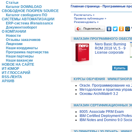
Статьи
Главная страница
-
Программные пр
Каталог DOWNLOAD
СВОБОДНОЕ ПО/OPEN SOURCE
Каталог свободного ПО
Распечатать »
Правила публикации »
СИСТЕМЫ АВТОМАТИЗАЦИИ
Рекомендовать »
ERP-система iRenaissance
Документооборот
Поделиться…
О КОМПАНИИ
Новости
МАГАЗИН ПРОГРАММНОГО ОБЕСП
Отзывы заказчиков
Лицензии
Nero Basic Burning
Наши координаты
ROM 2018 VL 5 - 9
Программа партнерства
License corporate
Наши партнеры
Наши вакансии
НОВОЕ НА САЙТЕ
ИТ-ЮМОР
ИТ-ГЛОССАРИЙ
RSS-ЛЕНТА
КУРСЫ ОБУЧЕНИЯ
WWW.ITSHOP.
АРХИВ
Oracle. Программирование на 
Методология и практика упра
Основы ArchiMate® 3.2
МАГАЗИН СЕРТИФИКАЦИОННЫХ Э
8005: Associate PRM Exam
IBM Certified Deployment Profes
IBM Notes and Domino 9.0 Socia
3D ПРИНТЕРЫ | 3D ПЕЧАТЬ
WWW.I