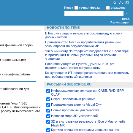
Поиск
точная фраза
в разделе
Вход
Регистрация
НОВОСТИ ПО ТЕМЕ
В России создали нейросеть сокращающую время
добычи нефти
Правительство России прорабатывает рамочный
ант финальной сборки
законопроект по регулированию ИИ
Учебный центр "Интерфейс" поздравляет с 1 сентября!
И приглашает в новый учебный год за новыми
знаниями!
 и персональными
Россияне уходят из Рунета. Домены .ru и .рф
стремительно теряют популярность
Конкуренция в ИТ-сфере резко выросла: как менялась
ая специфика работы
востребованность айтишников
РАССЫЛКИ SUBSCRIBE.RU
ого обеспечения для
Информационные технологии: CASE, RAD, ERP,
OLAP
Delphi - проблемы и решения
онный "мозг" К-10
Программирование на Visual С++
 1,4 ГГц. Для соединения с
Новые программы для Windows
ь работу четырёхколёсного
Новости мира 3D-ускорителей
3D и виртуальная реальность. Все о Macromedia
Flash MX.
Краткие описания программ и ссылки на них