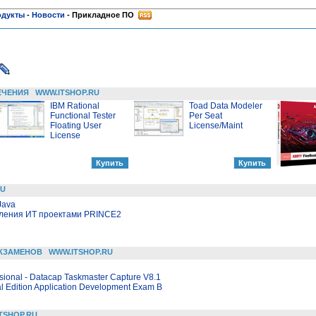
одукты
-
Новости
-
Прикладное ПО
ЕЧЕНИЯ
WWW.ITSHOP.RU
IBM Rational
Toad Data Modeler
Functional Tester
Per Seat
Floating User
License/Maint
License
RU
Java
вления ИТ проектами PRINCE2
КЗАМЕНОВ
WWW.ITSHOP.RU
sional - Datacap Taskmaster Capture V8.1
l Edition Application Development Exam B
TSHOP.RU