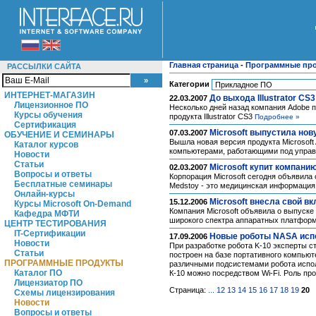
Главная страница
-
Программные пр
РАССЫЛКИ САЙТА
Категории
ИНТЕРНЕТ-МАГАЗИН
До выхода Illustrator C
22.03.2007
Лицензионное ПО
Несколько дней назад компания Adobe 
Курсы обучения
продукта Illustrator CS3
Подробнее »
Сертификация
Microsoft выпустила нов
07.03.2007
ОБУЧЕНИЕ И СЕМИНАРЫ
Вышла новая версия продукта Microsoft
Каталог курсов
компьютерами, работающими под упра
Новости
Статьи
Microsoft купит компани
02.03.2007
Вопросы и ответы
Корпорация Microsoft сегодня объявила
Бесплатные семинары
Medstoy - это медицинская информация
Онлайн-курсы
Microsoft внесла свой в
15.12.2006
Курсы Microsoft On-Demand
Компания Microsoft объявила о выпуске 
Кафедра МФТИ
широкого спектра аппаратных платфор
ЦЕНТР ТЕСТИРОВАНИЯ
IT-Сертификации
Новые роботы NASA исп
17.09.2006
Новости
При разработке робота K-10 эксперты 
Статьи
построен на базе портативного компьюте
ПРОГРАММНЫЕ ПРОДУКТЫ
различными подсистемами робота исполь
Каталог ПО
К-10 можно посредством Wi-Fi. Роль пр
Лицензиатор ПО
Страница:
...
12
13
14
15
16
17
18
19
20
Схемы лицензирования
Новости
Вопросы и ответы