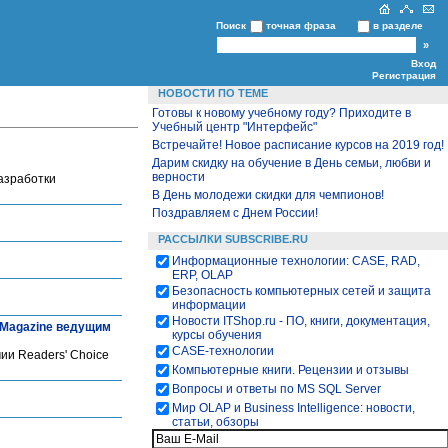
Поиск
точная фраза
в разделе
Вход
Регистрация
НОВОСТИ ПО ТЕМЕ
Готовы к новому учебному году? Приходите в
Учебный центр "Интерфейс"
Встречайте! Новое расписание курсов на 2019 год!
Дарим скидку на обучение в День семьи, любви и
верности
разработки
В День молодежи скидки для чемпионов!
Поздравляем с Днем России!
РАССЫЛКИ SUBSCRIBE.RU
Информационные технологии: CASE, RAD,
ERP, OLAP
Безопасность компьютерных сетей и защита
информации
Новости ITShop.ru - ПО, книги, документация,
r Magazine ведущим
курсы обучения
CASE-технологии
ии Readers' Choice
Компьютерные книги. Рецензии и отзывы
Вопросы и ответы по MS SQL Server
Мир OLAP и Business Intelligence: новости,
статьи, обзоры