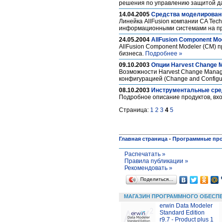
решения по управлению защитой да
14.04.2005
Cредства моделировани
Линейка AllFusion компании CA Tec
информационными системами на п
24.05.2004
AllFusion Component Mod
AllFusion Component Modeler (CM) 
бизнеса.
Подробнее »
09.10.2003
Опции Harvest Change 
Возможности Harvest Change Manag
конфигурацией (Change and Config
08.10.2003
Инструментальные сред
Подробное описание продуктов, вхо
Страница:
1
2
3
4
5
Главная страница
-
Программные пр
Распечатать »
Правила публикации »
Рекомендовать »
Поделиться…
МАГАЗИН ПРОГРАММНОГО ОБЕСП
erwin Data Modeler
Standard Edition
r9.7 - Product plus 1