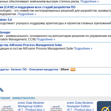
нных обеспечивают компаниям высокую степень риска.
Подробнее »
я (CASE) и поддержки всех стадий разработки ПО
hnologies - это семейство интегрированных решений для разработки, развер
редприятии.
Подробнее »
eler 5.0
продолжает улучшать поддержку архитектуры и проектов сложных приложений
Manager
er - универсального, основанного на репозитарии решения по управлению и
uration Management, CCM)
Подробнее »
ства AllFusion Process Management Suite
дящих в состав AllFusion Process Management Suite
Подробнее »
одукты
-
Каталог ПО
-
Описания продуктов
-
ERwin
ЕЧЕНИЯ
WWW.ITSHOP.RU
erwin Data Modeler
erwin Data Modeler
Workgroup Edition
Navigator Edition
r9.7 - Product plus 1
r9.7 - Product plus 1