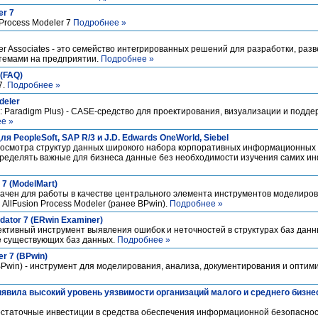
er 7
Process Modeler 7
Подробнее »
er Associates - это семейство интегрированных решений для разработки, раз
темами на предприятии.
Подробнее »
 (FAQ)
7.
Подробнее »
deler
е: Paradigm Plus) - CASE-средство для проектирования, визуализации и подд
е »
для PeopleSoft, SAP R/3 и J.D. Edwards OneWorld, Siebel
 просмотра структур данных широкого набора корпоративных информационных с
пределять важные для бизнеса данные без необходимости изучения самих 
 7 (ModelMart)
начен для работы в качестве центрального элемента инструментов моделирова
 AllFusion Process Modeler (ранее BPwin).
Подробнее »
idator 7 (ERwin Examiner)
ффективный инструмент выявления ошибок и неточностей в структурах баз дан
же существующих баз данных.
Подробнее »
er 7 (BPwin)
 BPwin) - инструмент для моделирования, анализа, документирования и оптим
явила высокий уровень уязвимости организаций малого и среднего бизне
остаточные инвестиции в средства обеспечения информационной безопасно