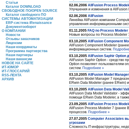
Статьи
02.06.2006
AllFusion Process Model
Каталог DOWNLOAD
Улучшения и изменения в AllFusion 
СВОБОДНОЕ ПО/OPEN SOURCE
Каталог свободного ПО
02.06.2006
AllFusion
СИСТЕМЫ АВТОМАТИЗАЦИИ
Линейка AllFusion компании Comput
ERP-система iRenaissance
управления информационными сис
Документооборот
01.11.2005
FAQ по Process Modeler
О КОМПАНИИ
Новые вопросы по Process Modeler 
Новости
Отзывы заказчиков
03.10.2005
AllFusion Component Mo
Лицензии
AllFusion Component Modeler (ране
Наши координаты
информационных систем.
Подробне
Программа партнерства
Наши партнеры
03.10.2005
AllFusion Saphir Option 
Наши вакансии
AllFusion Saphir Option - средство
НОВОЕ НА САЙТЕ
Option позволяет пользователям о
ИТ-ЮМОР
систем.
Подробнее »
ИТ-ГЛОССАРИЙ
03.10.2005
AllFusion Model Manager
RSS-ЛЕНТА
AllFusion Model Manager 7 предназ
АРХИВ
ERwin Data Modeler (ранее ERwin) и
03.10.2005
AllFusion Data Model Val
AllFusion Data Model Validator - э
помощи ERwin Data Modeler, а так
23.09.2005
AllFusion Process Model
AllFusion Process Modeler 7 (ранее
процессов.
Подробнее »
27.07.2005
Computer Associates вы
угрозами
Сложность IT-инфраструктуры, нед