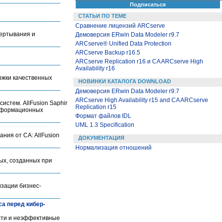
СТАТЬИ ПО ТЕМЕ
Сравнение лицензий ARCserve
вертывания и
Демоверсия ERwin Data Modeler r9.7
ARCserve® Unified Data Protection
ARCserve Backup r16.5
ARCserve Replication r16 и CA ARCserve High
Availability r16
ержки качественных
НОВИНКИ КАТАЛОГА DOWNLOAD
Демоверсия ERwin Data Modeler r9.7
ARCserve High Availability r15 and CA ARCserve
истем. AllFusion Saphir
Replication r15
информационных
Формат файлов IDL
UML 1.3 Specification
ния от CA: AllFusion
ДОКУМЕНТАЦИЯ
Нормализация отношений
ных, созданных при
изации бизнес-
са перед кибер-
сти и неэффективные