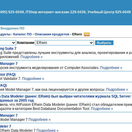
(495) 925-0049, ITShop интернет-магазин 229-0436, Учебный Центр 925-0049
●
Внедрение ПО
одукты
-
Каталог ПО
-
Описания продуктов
-
ERwin
Компании
ng Suite 7
ing Suite представлены лучшие инструменты для анализа, проектирования и 
приложений.
Подробнее »
 Manager 7
версия инструмента моделирования от Computer Associates.
Подробнее »
tor (FAQ)
 Validator 7.
Подробнее »
FAQ)
ия Model Manager 7, как она лицензируется и другие вопросы.
Подробнее »
n Data Modeler (ранее: ERwin) был выбран читателями журнала SQL Serve
данных за 2005 год
ила, что AllFusion ERwin Data Modeler (ранее: ERwin) стал обладателем прем
azine в категории Best Database Documentation Tool.
Подробнее »
 Manager 7
 Model Manager 7
Подробнее »
deler 7
 ERwin Data Modeler 7
Подробнее »