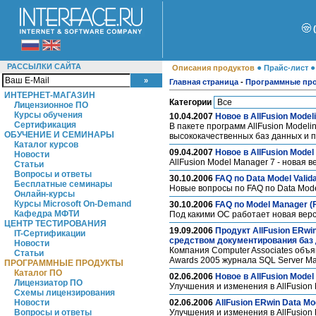
РАССЫЛКИ САЙТА
●
Описания продуктов
Прайс-лист
Главная страница
-
Программные пр
ИНТЕРНЕТ-МАГАЗИН
Категории
Лицензионное ПО
Курсы обучения
10.04.2007
Новое в AllFusion Modeli
Сертификация
В пакете программ AllFusion Model
ОБУЧЕНИЕ И СЕМИНАРЫ
высококачественных баз данных и 
Каталог курсов
09.04.2007
Новое в AllFusion Model
Новости
AllFusion Model Manager 7 - новая 
Статьи
Вопросы и ответы
30.10.2006
FAQ по Data Model Valida
Бесплатные семинары
Новые вопросы по FAQ по Data Model
Онлайн-курсы
Курсы Microsoft On-Demand
30.10.2006
FAQ по Model Manager (
Кафедра МФТИ
Под какими ОС работает новая верс
ЦЕНТР ТЕСТИРОВАНИЯ
19.09.2006
Продукт AllFusion ERwi
IT-Сертификации
средством документирования баз 
Новости
Компания Computer Associates объяв
Статьи
Awards 2005 журнала SQL Server Mag
ПРОГРАММНЫЕ ПРОДУКТЫ
Каталог ПО
02.06.2006
Новое в AllFusion Model
Лицензиатор ПО
Улучшения и изменения в AllFusion
Схемы лицензирования
Новости
02.06.2006
AllFusion ERwin Data Mo
Вопросы и ответы
Улучшения и изменения в AllFusion