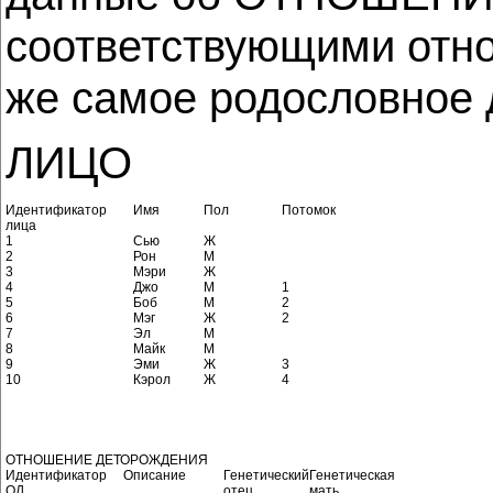
соответствующими отн
же самое родословное 
ЛИЦО
Идентификатор
Имя
Пол
Потомок
лица
1
Сью
Ж
2
Рон
М
3
Мэри
Ж
4
Джо
М
1
5
Боб
М
2
6
Мэг
Ж
2
7
Эл
М
8
Майк
М
9
Эми
Ж
3
10
Кэрол
Ж
4
ОТНОШЕНИЕ ДЕТОРОЖДЕНИЯ
Идентификатор
Описание
Генетический
Генетическая
ОД
отец
мать