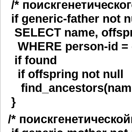
/* поискгенетическог
if generic-father not nu
SELECT name, offspr
WHERE person-id = ge
if found
if offspring not null
find_ancestors(name, o
}
/* поискгенетической