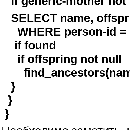
if generic-mother not n
SELECT name, offspr
WHERE person-id = g
if found
if offspring not null
find_ancestors(name, 
}
}
}