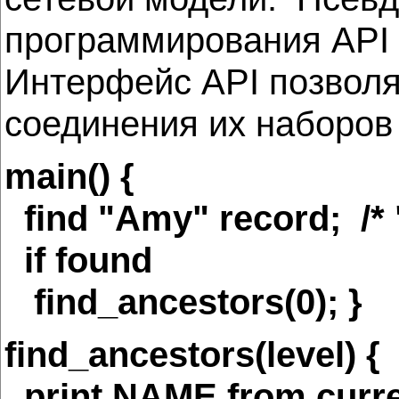
программирования API 
Интерфейс API позвол
соединения их наборов
main() {
find "Amy" record; /*
if found
find_ancestors(0); }
find_ancestors(level) {
print NAME from curren