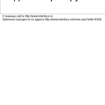
Страница сайта http://www.interface.ru
Оригинал находится по адресу http://www.interface.ru/home.asp?artId=8358