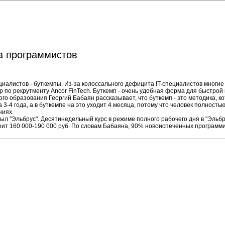
а программистов
иалистов - буткемпы. Из-за колоссального дефицита IT-специалистов многи
р по рекрутменту Ancor FinTech. Буткемп - очень удобная форма для быстрой
го образования Георгий Бабаян рассказывает, что буткемп - это методика, 
-4 года, а в буткемпе на это уходит 4 месяца, потому что человек полностью
ниях.
ткрыл "Эльбрус". Десятинедельный курс в режиме полного рабочего дня в "Эл
тоит 160 000-190 000 руб. По словам Бабаяна, 90% новоиспеченных программ