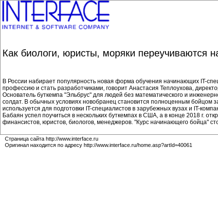
Как биологи, юристы, моряки переучиваются н
В России набирает популярность новая форма обучения начинающих IT-спец
профессию и стать разработчиками, говорит Анастасия Теплоухова, директо
Основатель буткемпа "Эльбрус" для людей без математического и инженерно
солдат. В обычных условиях новобранец становится полноценным бойцом за 3
используется для подготовки IT-специалистов в зарубежных вузах и IT-компа
Бабаян успел поучиться в нескольких буткемпах в США, а в конце 2018 г. о
финансистов, юристов, биологов, менеджеров. "Курс начинающего бойца" с
Страница сайта http://www.interface.ru
Оригинал находится по адресу http://www.interface.ru/home.asp?artId=40061