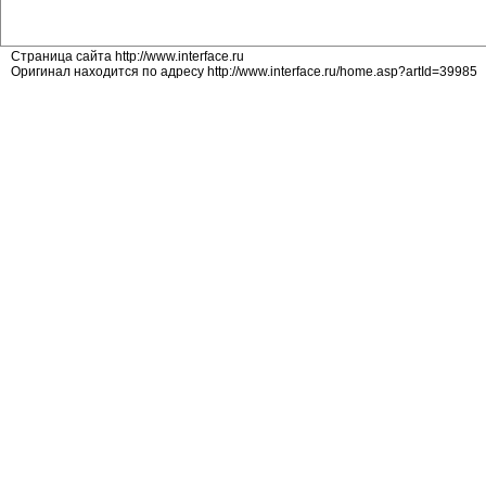
Страница сайта http://www.interface.ru
Оригинал находится по адресу http://www.interface.ru/home.asp?artId=39985