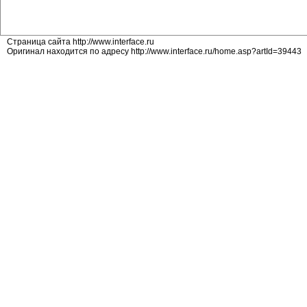
Страница сайта http://www.interface.ru
Оригинал находится по адресу http://www.interface.ru/home.asp?artId=39443