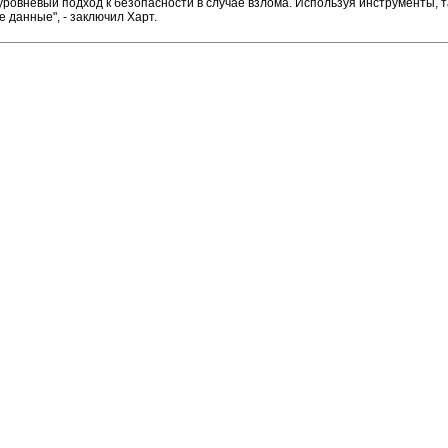
оуровневый подход к безопасности в случае взлома. Используя инструменты,
е данные", - заключил Харт.