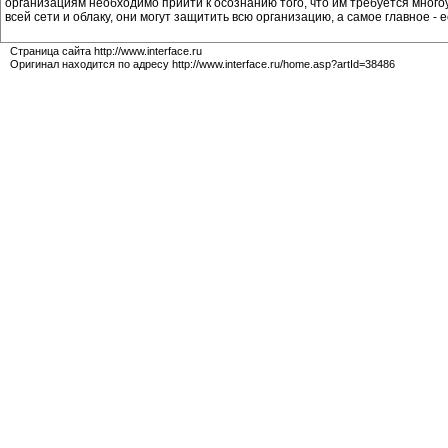
организациям необходимо прийти к осознанию того, что им требуется мног
всей сети и облаку, они могут защитить всю организацию, а самое главное - е
Страница сайта http://www.interface.ru
Оригинал находится по адресу http://www.interface.ru/home.asp?artId=38486