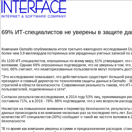
69% ИТ-специалистов не уверены в защите да
Компания Gemalto опубликовала итоги третьего ежегодного исследования Dat
более чем 3,9 миллиардов потерянных или украденных учетных записей по в
Из 1100 ИТ-специалистов, опрошенных по всему миру, 61% утверждают, что 
взломами. Однако 69% опрошенных подтвердили, что не уверены в том, что 
того, 66% считают, что неавторизованные пользователи могут получить досту
"Это исследование показывает, что действительно существует большой разр
президент и главный директор по технологиям защиты данных в Gemalto. - 
стратегий в области безопасности. Современная реальность такова, что ИТ
пользователей, подключенных к сети".
Согласно результатам исследования, в 2014 году 53% лиц, принимающих реш
составила 71%, а в 2016 - 78%. 86% подтвердили, что у них возросли расх
Несмотря на повышенное внимание к периметру безопасности, результаты 
данных происходила в их компании несколько раз за последние пять лет. Б
количество ИТ-специалистов (30%) сообщают о такой же частоте взломов в 2
безопасности.
"В то время как компании уверены в сумме и предназначении расходов, ста