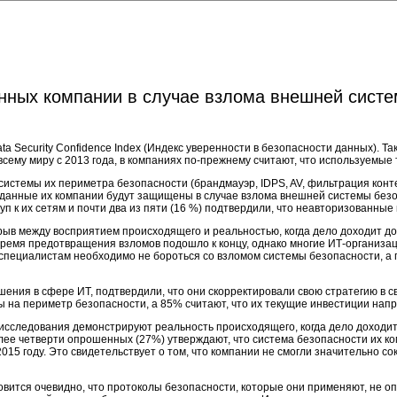
нных компании в случае взлома внешней систе
a Security Confidence Index (Индекс уверенности в безопасности данных). Та
сему миру с 2013 года, в компаниях по-прежнему считают, что используемые
системы их периметра безопасности (брандмауэр, IDPS, AV, фильтрация конт
данные их компании будут защищены в случае взлома внешней системы безопа
п к их сетям и почти два из пяти (16 %) подтвердили, что неавторизованные 
ыв между восприятием происходящего и реальностью, когда дело доходит до
Время предотвращения взломов подошло к концу, однако многие ИТ-организац
-специалистам необходимо не бороться со взломом системы безопасности, а 
ения в сфере ИТ, подтвердили, что они скорректировали свою стратегию в с
оды на периметр безопасности, а 85% считают, что их текущие инвестиции на
исследования демонстрируют реальность происходящего, когда дело доходит
олее четверти опрошенных (27%) утверждают, что система безопасности их к
015 году. Это свидетельствует о том, что компании не смогли значительно с
новится очевидно, что протоколы безопасности, которые они применяют, не