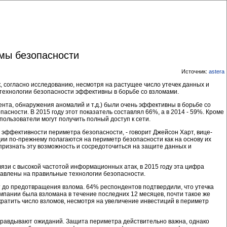
мы безопасности
Источник:
astera
к, согласно исследованию, несмотря на растущее число утечек данных и
 технологии безопасности эффективны в борьбе со взломами.
ента, обнаружения аномалий и т.д.) были очень эффективны в борьбе со
сности. В 2015 году этот показатель составлял 66%, а в 2014 - 59%. Кроме
пользователи могут получить полный доступ к сети.
 эффективности периметра безопасности, - говорит Джейсон Харт, вице-
ии по-прежнему полагаются на периметр безопасности как на основу их
признать эту возможность и сосредоточиться на защите данных и
вязи с высокой частотой информационных атак, в 2015 году эта цифра
правлены на правильные технологии безопасности.
 до предотвращения взлома. 64% респондентов подтвердили, что утечка
омпании была взломана в течение последних 12 месяцев, почти такое же
ократить число взломов, несмотря на увеличение инвестиций в периметр
 оправдывают ожиданий. Защита периметра действительно важна, однако