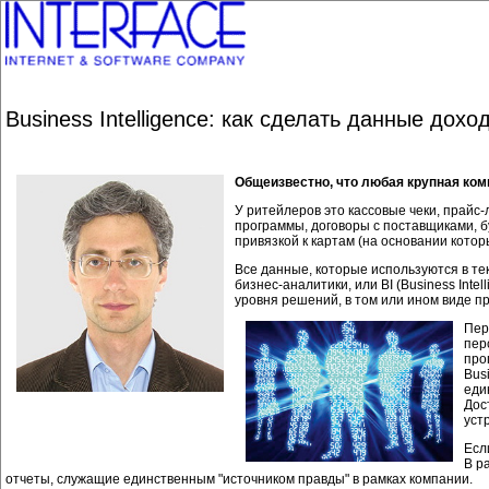
Business Intelligence: как сделать данные дохо
Общеизвестно, что любая крупная ком
У ритейлеров это кассовые чеки, прайс
программы, договоры с поставщиками, б
привязкой к картам (на основании которы
Все данные, которые используются в те
бизнес-аналитики, или BI (Business Int
уровня решений, в том или ином виде п
Пер
пер
про
Bus
еди
Дос
уст
Есл
В р
отчеты, служащие единственным "источником правды" в рамках компании.