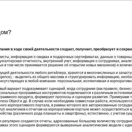
дом?
пания в ходе своей деятельности создает, получает, преобразует и сохра
-листы, информация о скидках и подарочных сертификатах, данные о товарны
ухгалтерская отчетность, внутренний учет, информация о сотрудниках, анал
х в том числе принимается решение об открытии новых магазинов) и количестве
кущей деятельности любого ритейлера, хранятся в многочисленных и зачаст
elligence), - выделить из общего массива и структурировать информацию, не
рисутствующих в любой компании: персональная, коллективная и корпоративн
вый вариант подразумевает сценарий, когда сотрудники (как правило, бизне
сональных программных инструментов подключаются к различным источникам д
граммного продукта, формируют прогнозы и сценарии развития. Примерами та
iness Object и др. В случае если необходима совместная работа, используют
ного корпоративного портала, в рамках которого все авторизованные сотруд
туп аналитиков к отчетам на корпоративном портале может осуществляться 
ройства (различного рода планшеты и смартфоны), естественно, с учетом су
и регулярно создаются отчеты, адресованные большому количеству сотрудни
амках этого сценария формируются выверенные аналитические модели с еди