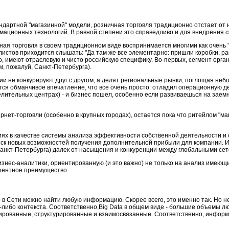
андартной "магазинной" модели, розничная торговля традиционно отстает от 
мационных технологий. В равной степени это справедливо и для внедрения с
чная торговля в своем традиционном виде воспринимается многими как очень "
истов приходится слышать: "Да там же все элементарно: пришли коробки, расп
о, имеют отраслевую и чисто российскую специфику. Во-первых, сегмент орг
м, пожалуй, Санкт-Петербурга).
ии не конкурируют друг с другом, а делят региональные рынки, поглощая не
ся обманчивое впечатление, что все очень просто: отладил операционную де
лительных центрах) - и бизнес пошел, особенно если развиваешься на заемн
ернет-торговли (особенно в крупных городах), остается пока что ритейлом "
иях в качестве системы анализа эффективности собственной деятельности и
оиск новых возможностей получения дополнительной прибыли для компании. 
 Санкт-Петербурга) далек от насыщения и конкуренции между глобальными сет
знес-аналитики, ориентированную (и это важно) не только на анализ имеющ
рентное преимущество.
о в Сети можно найти любую информацию. Скорее всего, это именно так. Но 
го-либо контекста. Соответственно,Big Data в общем виде - большие объемы 
зированные, структурированные и взаимосвязанные. Соответственно, инфор