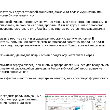
некоторых других отраслей экономики, скажем, от телекоммуникаций или
истем бизнес-аналитики.
простой" бизнес, которому требуется буквально два отчета: "по остаткам" и
аковали, выложили на полки, продали. И так по кругу. Ничего сложного".
анизованного/сетевого ритейла был и во многом остается ненасыщенным, а
большие местные сети и выдавливая неорганизованную торговлю. В
ятельность (нашел поставщиков, организовал логистику, наполнил полки,
ые средства, привлеченные по низким ставкам. Только успевай открывать
магазинным", где подавляющий объем продаж осуществляется через
 служил в первую очередь повышению прозрачности бизнеса для владельцев
Изменений сложившейся ситуации в России в ближайшей перспективе не
евыми игроками нет.
ихся фактов и построение регулярных отчетов, но и способную формировать
необходимо различать данные
любых неструктурированных
мация имеет реальную