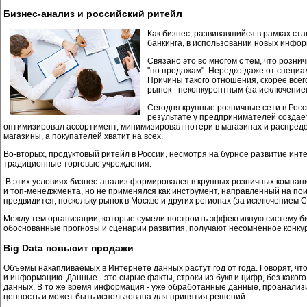
Бизнес-анализ и российский ритейл
Как бизнес, развивавшийся в рамках ст
банкинга, в использовании новых инфор
Связано это во многом с тем, что розни
"по продажам". Нередко даже от специал
Причины такого отношения, скорее всег
рынок - неконкурентным (за исключение
Сегодня крупные розничные сети в Росс
результате у предпринимателей создает
оптимизировал ассортимент, минимизировал потери в магазинах и распреде
магазины, а покупателей хватит на всех.
Во-вторых, продуктовый ритейл в России, несмотря на бурное развитие инт
традиционные торговые учреждения.
В этих условиях бизнес-анализ формировался в крупных розничных компан
и топ-менеджмента, но не применялся как инструмент, направленный на п
предвидится, поскольку рынок в Москве и других регионах (за исключением
Между тем организации, которые сумели построить эффективную систему би
обоснованные прогнозы и сценарии развития, получают несомненное конку
Big Data повысит продажи
Объемы накапливаемых в Интернете данных растут год от года. Говорят, чт
и информацию. Данные - это сырые факты, строки из букв и цифр, без како
данных. В то же время информация - уже обработанные данные, проанали
ценность и может быть использована для принятия решений.