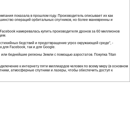
омпания показала в прошлом году. Производитель описывает их как
льшинство операций орбитальных спутников, но более маневренны и
 Facebook намеревалась купить производителя дронов за 60 миллионов
щем.
 стихийных бедствий и предотвращение угроз окружающей среде", -
для Facebook, так и для Google.
е или беднейшие регионы Земли с помощью аэростатов. Покупка Titan
подключение к интернету пяти миллиардов человек по всему миру (в основном
отники, атмосферные спутники и лазеры, чтобы обеспечить доступ к