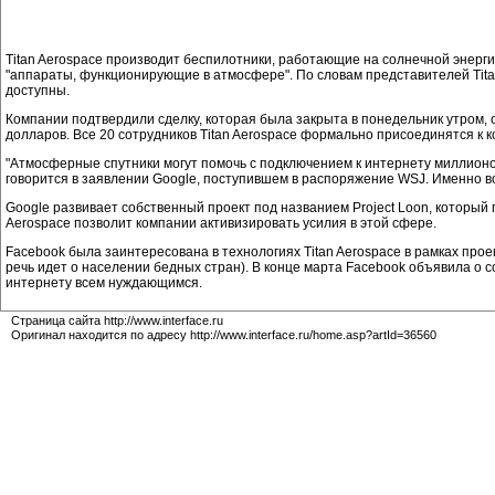
Titan Aerospace производит беспилотники, работающие на солнечной энерги
"аппараты, функционирующие в атмосфере". По словам представителей Titan
доступны.
Компании подтвердили сделку, которая была закрыта в понедельник утром,
долларов. Все 20 сотрудников Titan Aerospace формально присоединятся к
"Атмосферные спутники могут помочь с подключением к интернету миллионо
говорится в заявлении Google, поступившем в распоряжение WSJ. Именно во
Google развивает собственный проект под названием Project Loon, который
Aerospace позволит компании активизировать усилия в этой сфере.
Facebook была заинтересована в технологиях Titan Aerospace в рамках проек
речь идет о населении бедных стран). В конце марта Facebook объявила о с
интернету всем нуждающимся.
Страница сайта http://www.interface.ru
Оригинал находится по адресу http://www.interface.ru/home.asp?artId=36560