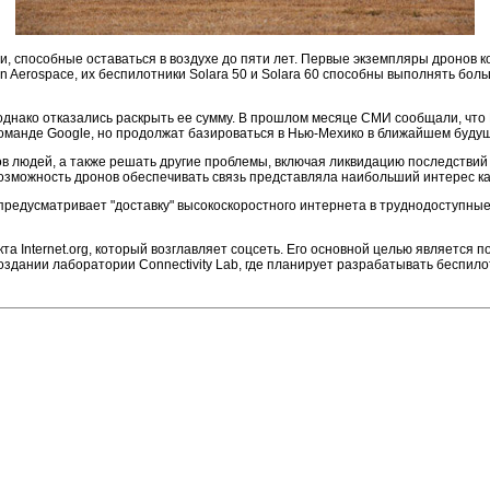
и, способные оставаться в воздухе до пяти лет. Первые экземпляры дронов к
 Aerospace, их беспилотники Solara 50 и Solara 60 способны выполнять бо
 однако отказались раскрыть ее сумму. В прошлом месяце СМИ сообщали, что
 команде Google, но продолжат базироваться в Нью-Мехико в ближайшем буду
в людей, а также решать другие проблемы, включая ликвидацию последствий
зможность дронов обеспечивать связь представляла наибольший интерес как 
 предусматривает "доставку" высокоскоростного интернета в труднодоступны
та Internet.org, который возглавляет соцсеть. Его основной целью является 
оздании лаборатории Connectivity Lab, где планирует разрабатывать беспил