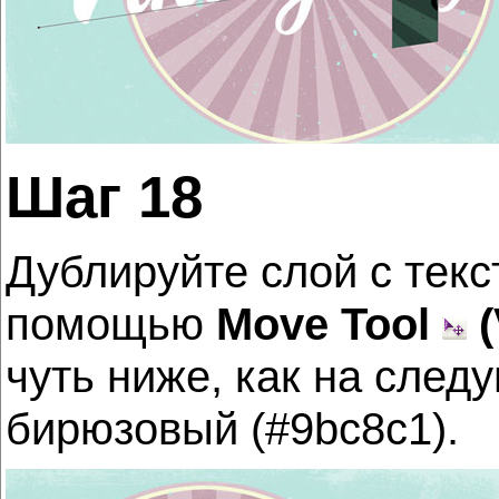
Шаг 18
Дублируйте слой с текс
помощью
Move Tool
(
чуть ниже, как на сле
бирюзовый (#9bc8c1).