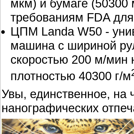
мкм) и бумаге (50­300
требованиям FDA для
ЦПМ Landa W50 - уни
машина с шириной рул
скоростью 200 м/мин
плотностью 40­300 г/м
Увы, единственное, на ч
нанографических отпеч