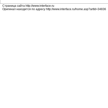
Страница сайта http://www.interface.ru
Оригинал находится по адресу http://www.interface.ru/home.asp?artId=34836