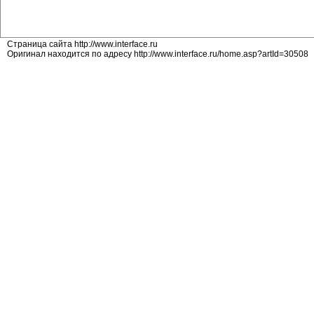
Страница сайта http://www.interface.ru
Оригинал находится по адресу http://www.interface.ru/home.asp?artId=30508