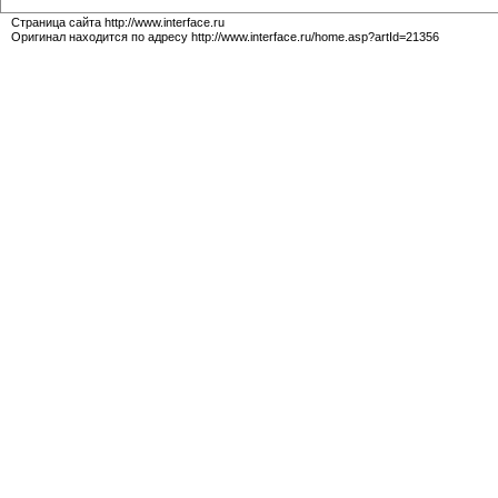
Страница сайта http://www.interface.ru
Оригинал находится по адресу http://www.interface.ru/home.asp?artId=21356