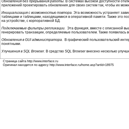
Обновления без прерывания работы.
В системах высокой доступности отк
приложений проектировать обновления для своих систем так, чтобы их мо
Инициализация с возможностью повтора.
Эта возможность устраняет зави
таблицами и таблицами, находящимися в оперативной памяти. Также это п
на устройстве, с корпоративной БД.
Подключаемые фильтры репликации.
Эта функция, вместе с описанной вы
генерировать транзакции, определяемые пользователем. Также появилась 
Обновления в GUI администратора.
В графический пользовательский инте
понятными.
Улучшения в SQL Browser.
В средство SQL Browser внесено несколько улучш
Страница сайта http://www.interface.ru
Оригинал находится по адресу http://www.interface.ru/home.asp?artId=18975