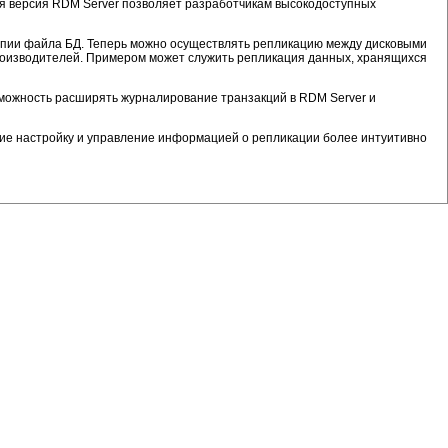
я версия RDM Server позволяет разработчикам высокодоступных
опии файла БД. Теперь можно осуществлять репликацию между дисковыми
производителей. Примером может служить репликация данных, хранящихся
можность расширять журналирование транзакций в RDM Server и
ие настройку и управление информацией о репликации более интуитивно