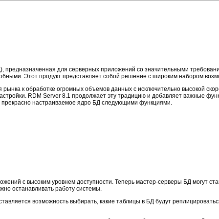
БД), предназначенная для серверных приложений со значительными требован
собными. Этот продукт представляет собой решение с широким набором воз
 рынка к обработке огромных объемов данных с исключительно высокой скор
астройки. RDM Server 8.1 продолжает эту традицию и добавляет важные фун
т прекрасно настраиваемое ядро БД следующими функциями.
жений с высоким уровнем доступности. Теперь мастер-серверы БД могут ста
жно останавливать работу системы.
ставляется возможность выбирать, какие таблицы в БД будут реплицировать