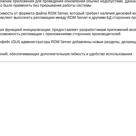
лючение приложения для проведения обновления обычно недопустимо. Данна
жно было применять без прерывания работы системы.
симость от формата файла RDM Server, который требует наличия дисковой к
озволяет выполнять репликацию между RDM Server и другими БД сторонних 
ше функцией инициализации, предоставляет разработчикам приложений воз
возможность репликации с приложениями сторонних производителей.
рфейс (GUI) администратора RDM Server добавлены новые разделы, делающ
ений, обеспечивающих дополнительную гибкость и удобство использования.