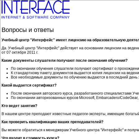
Вопросы и ответы
Учебный центр "Интерфейс" имеет лицензию на образовательную деяте
Да. Учебный центр "Интерфейс" действует на основании лицензии на веде
от 07 октября 2011 г.
Какие документы слушатели получают после окончания обучения?
По окончании обучения слушатели получают сертификат о прохождении 
К стандартному пакету документов выдается копия лицензии на веден
Все необходимые документы по обучению выдаются в последний день 
Какой выдается сертификат?
После окончания авторского курса, разработанного специалистами Уч
По окончании авторизованных курсов Microsoft, Embarcadero/CodeGear
Кто ведет занятия?
В нашем центре преподают известные педагоги-эксперты, имеющие богаты
Как проверить квалификацию ваших преподавателей?
Вы можете обратиться к менеджерам Учебного центра "Интерфейс" и полу
Что входит в стоимость курса?