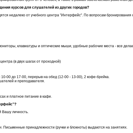
дения курсов для слушателей из других городов?
дятся недалеко от учебного центра "Интерфейс". По вопросам бронирования 
ониторы, клавиатуры и оптические мыши, удобные рабочие места - все дела
центра (в двух шагах от проходной)
10-00 до 17-00, перерыв на обед (12-00 - 13-00), 2 кофе-брейка.
шателей и преподавателя.
сах и платное питание в кафе.
терфейс"?
й Вашу личность.
. Письменные принадлежности (ручки и блокноты) выдаются на занятиях.