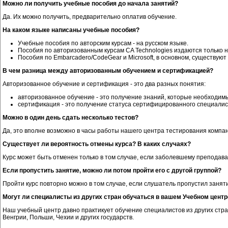
Можно ли получить учебные пособия до начала занятий?
Да. Их можно получить, предварительно оплатив обучение.
На каком языке написаны учебные пособия?
Учебные пособия по авторским курсам - на русском языке.
Пособия по авторизованным курсам CA Technologies издаются только н
Пособия по Embarcadero/CodeGear и Microsoft, в основном, существуют 
В чем разница между авторизованным обучением и сертификацией?
Авторизованное обучение и сертификация - это два разных понятия:
авторизованное обучение - это получение знаний, которые необходимы
сертификация - это получение статуса сертифицированного специалис
Можно в один день сдать несколько тестов?
Да, это вполне возможно в часы работы нашего центра тестирования компани
Существует ли вероятность отмены курса? В каких случаях?
Курс может быть отменен только в том случае, если заболевшему преподава
Если пропустить занятие, можно ли потом пройти его с другой группой?
Пройти курс повторно можно в том случае, если слушатель пропустил заняти
Могут ли специалисты из других стран обучаться в вашем Учебном центр
Наш учебный центр давно практикует обучение специалистов из других стра
Венгрии, Польши, Чехии и других государств.