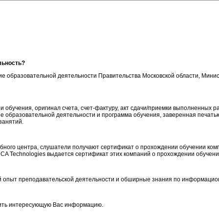
льность?
ние образовательной деятельности Правительства Московской области, Ми
обучения, оригинал счета, счет-фактуру, акт сдачи/приемки выполненных ра
ие образовательной деятельности и программа обучения, заверенная печать
занятий.
ебного центра, слушатели получают сертификат о прохождении обучении ком
, CA Technologies выдается сертификат этих компаний о прохождении обучени
й опыт преподавательской деятельности и обширные знания по информацио
чить интересующую Вас информацию.