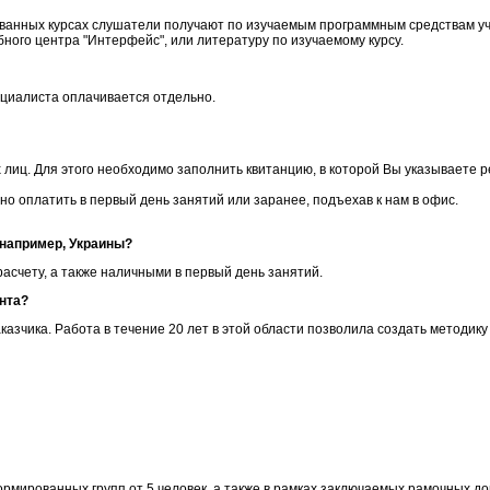
зованных курсах слушатели получают по изучаемым программным средствам у
ого центра "Интерфейс", или литературу по изучаемому курсу.
ециалиста оплачивается отдельно.
 лиц. Для этого необходимо заполнить квитанцию, в которой Вы указываете 
ожно оплатить в первый день занятий или заранее, подъехав к нам в офис.
 например, Украины?
асчету, а также наличными в первый день занятий.
нта?
азчика. Работа в течение 20 лет в этой области позволила создать методик
ормированных групп от 5 человек, а также в рамках заключаемых рамочных до