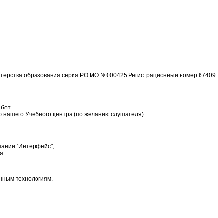
нистерства образования серия РО МО №000425 Регистрационный номер 67409
бот.
ю нашего Учебного центра (по желанию слушателя).
пании "Интерфейс";
я.
нным технологиям.