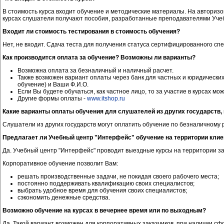
В стоимость курса входит обучение и методические материалы. На автори
курсах слушатели получают пособия, разработанные преподавателями Учебн
Входит ли стоимость тестирования в стоимость обучения?
Нет, не входит. Сдача теста для получения статуса сертифицированного сп
Как производится оплата за обучение? Возможны ли варианты?
Возможна оплата за безналичный и наличный расчет.
Также возможен вариант оплаты через банк для частных и юридических
обучение) и Ваши Ф.И.О.
Если Вы будете обучаться, как частное лицо, то за участие в курсах м
Другие формы оплаты -
www.itshop.ru
Какие варианты оплаты обучения для слушателей из других государств,
Слушатели из других государств могут оплатить обучение по безналичному р
Предлагает ли Учебный центр "Интерфейс" обучение на территории клие
Да. Учебный центр "Интерфейс" проводит выездные курсы на территории зак
Корпоративное обучение позволит Вам:
решать производственные задачи, не покидая своего рабочего места;
постоянно поддерживать квалификацию своих специалистов;
выбрать удобное время для обучения своих специалистов;
сэкономить денежные средства.
Возможно обучение на курсах в вечернее время или по выходным?
Да. Такой вариант возможен для корпоративных заказчиков, при наличии сф