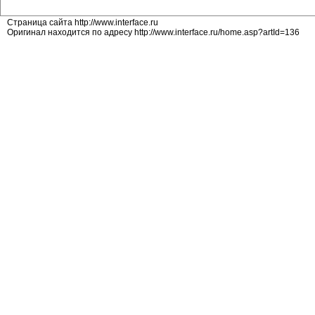
Страница сайта http://www.interface.ru
Оригинал находится по адресу http://www.interface.ru/home.asp?artId=136