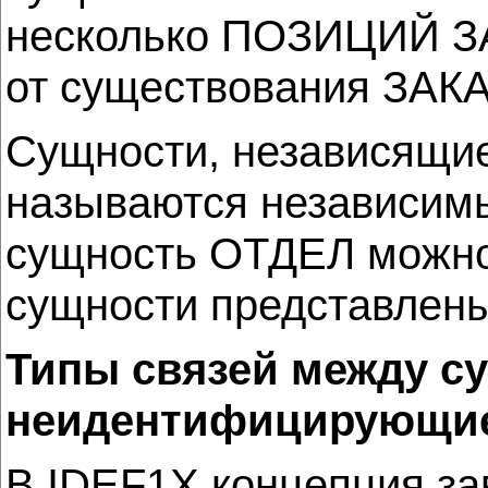
несколько ПОЗИЦИЙ З
от существования ЗАК
Сущности, независящие
называются независи
сущность ОТДЕЛ можно
сущности представлены
Типы связей между с
неидентифицирующие
В IDEF1X концепция за