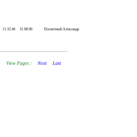
11:32:46
31.08.00
Посметный Александр
View Pages :
Next
Last